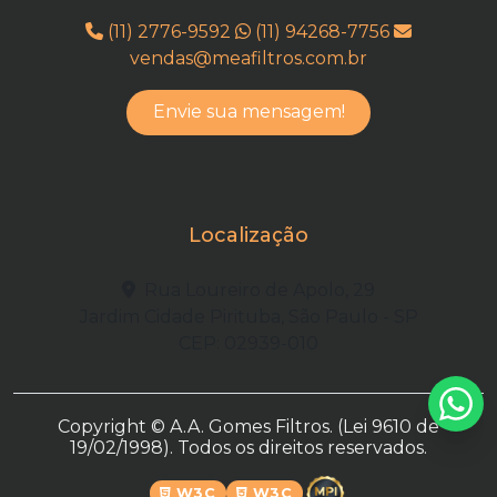
(11) 2776-9592
(11) 94268-7756
vendas@meafiltros.com.br
Envie sua mensagem!
Localização
Rua Loureiro de Apolo, 29
Jardim Cidade Pirituba, São Paulo - SP
CEP: 02939-010
Copyright © A.A. Gomes Filtros. (Lei 9610 de
19/02/1998). Todos os direitos reservados.
W3C
W3C