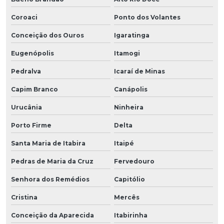
Coroaci
Ponto dos Volantes
Conceição dos Ouros
Igaratinga
Eugenópolis
Itamogi
Pedralva
Icaraí de Minas
Capim Branco
Canápolis
Urucânia
Ninheira
Porto Firme
Delta
Santa Maria de Itabira
Itaipé
Pedras de Maria da Cruz
Fervedouro
Senhora dos Remédios
Capitólio
Cristina
Mercês
Conceição da Aparecida
Itabirinha