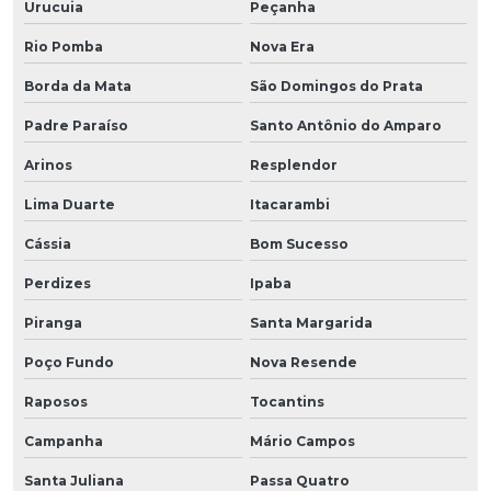
Urucuia
Peçanha
Rio Pomba
Nova Era
Borda da Mata
São Domingos do Prata
Padre Paraíso
Santo Antônio do Amparo
Arinos
Resplendor
Lima Duarte
Itacarambi
Cássia
Bom Sucesso
Perdizes
Ipaba
Piranga
Santa Margarida
Poço Fundo
Nova Resende
Raposos
Tocantins
Campanha
Mário Campos
Santa Juliana
Passa Quatro