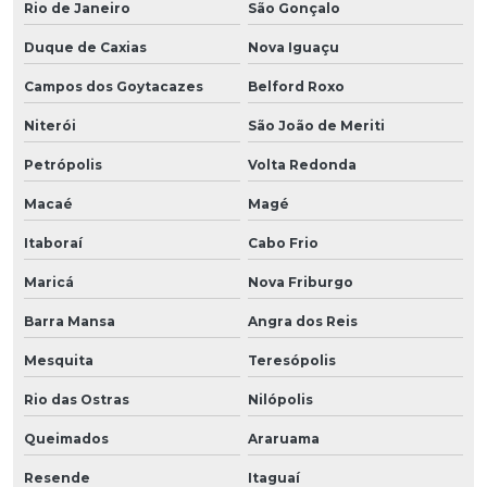
Rio de Janeiro
São Gonçalo
Duque de Caxias
Nova Iguaçu
Campos dos Goytacazes
Belford Roxo
Niterói
São João de Meriti
Petrópolis
Volta Redonda
Macaé
Magé
Itaboraí
Cabo Frio
Maricá
Nova Friburgo
Barra Mansa
Angra dos Reis
Mesquita
Teresópolis
Rio das Ostras
Nilópolis
Queimados
Araruama
Resende
Itaguaí