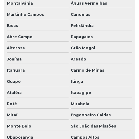
Montalvânia
Águas Vermelhas
Martinho Campos
Candeias
Bicas
Felixlândia
Abre Campo
Papagaios
Alterosa
Grão Mogol
Joaíma
Areado
Itaguara
Carmo de Minas
Guapé
Itinga
Ataléia
Itapagipe
Poté
Mirabela
Miraí
Engenheiro Caldas
Monte Belo
São João das Missões
Ubaporanga
Campos Altos