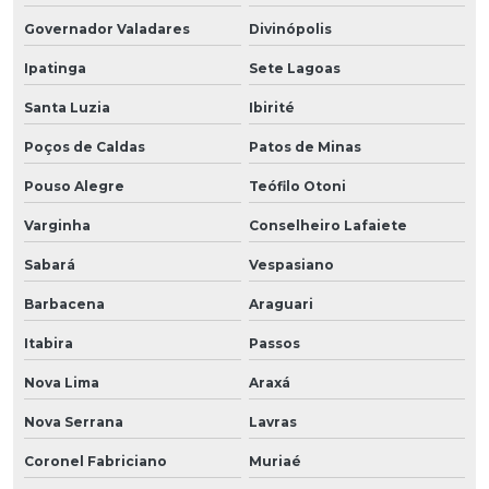
Governador Valadares
Divinópolis
Ipatinga
Sete Lagoas
Santa Luzia
Ibirité
Poços de Caldas
Patos de Minas
Pouso Alegre
Teófilo Otoni
Varginha
Conselheiro Lafaiete
Sabará
Vespasiano
Barbacena
Araguari
Itabira
Passos
Nova Lima
Araxá
Nova Serrana
Lavras
Coronel Fabriciano
Muriaé