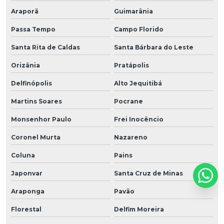
Araporã
Guimarânia
Passa Tempo
Campo Florido
Santa Rita de Caldas
Santa Bárbara do Leste
Orizânia
Pratápolis
Delfinópolis
Alto Jequitibá
Martins Soares
Pocrane
Monsenhor Paulo
Frei Inocêncio
Coronel Murta
Nazareno
Coluna
Pains
Japonvar
Santa Cruz de Minas
Araponga
Pavão
Florestal
Delfim Moreira