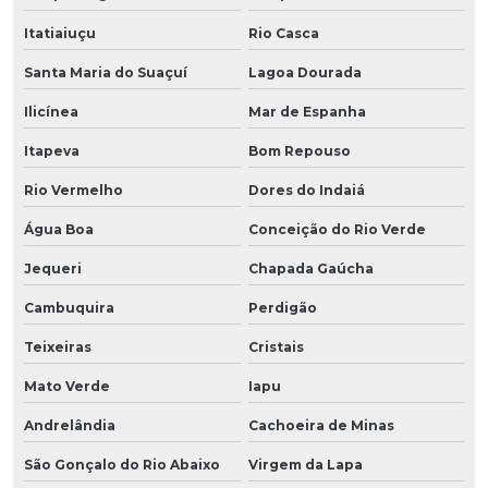
Itatiaiuçu
Rio Casca
Santa Maria do Suaçuí
Lagoa Dourada
Ilicínea
Mar de Espanha
Itapeva
Bom Repouso
Rio Vermelho
Dores do Indaiá
Água Boa
Conceição do Rio Verde
Jequeri
Chapada Gaúcha
Cambuquira
Perdigão
Teixeiras
Cristais
Mato Verde
Iapu
Andrelândia
Cachoeira de Minas
São Gonçalo do Rio Abaixo
Virgem da Lapa