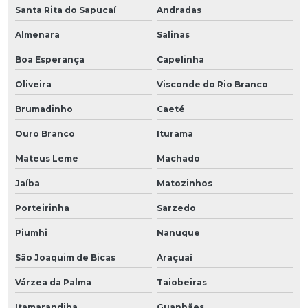
Santa Rita do Sapucaí
Andradas
Almenara
Salinas
Boa Esperança
Capelinha
Oliveira
Visconde do Rio Branco
Brumadinho
Caeté
Ouro Branco
Iturama
Mateus Leme
Machado
Jaíba
Matozinhos
Porteirinha
Sarzedo
Piumhi
Nanuque
São Joaquim de Bicas
Araçuaí
Várzea da Palma
Taiobeiras
Itamarandiba
Guanhães