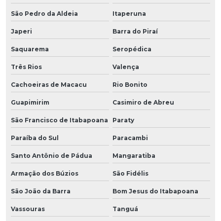
São Pedro da Aldeia
Itaperuna
Japeri
Barra do Piraí
Saquarema
Seropédica
Três Rios
Valença
Cachoeiras de Macacu
Rio Bonito
Guapimirim
Casimiro de Abreu
São Francisco de Itabapoana
Paraty
Paraíba do Sul
Paracambi
Santo Antônio de Pádua
Mangaratiba
Armação dos Búzios
São Fidélis
São João da Barra
Bom Jesus do Itabapoana
Vassouras
Tanguá