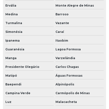
Ervália
Monte Alegre de Minas
Medina
Barroso
Turmalina
Vazante
Simonésia
Caraí
Ipanema
Itaobim
Guaranésia
Lagoa Formosa
Manga
Varzelândia
Presidente Olegário
Carlos Chagas
Matipó
Águas Formosas
Baependi
Alpinópolis
Campina Verde
Carmópolis de Minas
Luz
Malacacheta