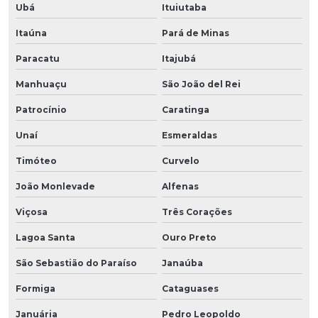
Ubá
Ituiutaba
Itaúna
Pará de Minas
Paracatu
Itajubá
Manhuaçu
São João del Rei
Patrocínio
Caratinga
Unaí
Esmeraldas
Timóteo
Curvelo
João Monlevade
Alfenas
Viçosa
Três Corações
Lagoa Santa
Ouro Preto
São Sebastião do Paraíso
Janaúba
Formiga
Cataguases
Januária
Pedro Leopoldo