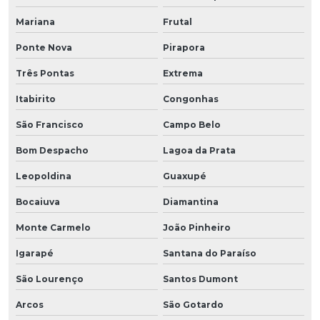
Mariana
Frutal
Ponte Nova
Pirapora
Três Pontas
Extrema
Itabirito
Congonhas
São Francisco
Campo Belo
Bom Despacho
Lagoa da Prata
Leopoldina
Guaxupé
Bocaiuva
Diamantina
Monte Carmelo
João Pinheiro
Igarapé
Santana do Paraíso
São Lourenço
Santos Dumont
Arcos
São Gotardo