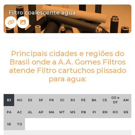
Filtro coalescente agua
Principais cidades e regiões do
Brasil onde a A.A. Gomes Filtros
atende Filtro cartuchos plissado
para agua:
GO e
RJ
MG
ES
SP
PR
SC
RS
PE
BA
CE
AM
DF
PA
AC
AL
AP
MA
MT
MS
PB
PI
RN
RO
RR
SE
TO