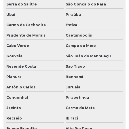
Serra do Salitre
São Gonçalo do Pará
Ubaí
Piraúba
Carmo da Cachoeira
Estiva
Prudente de Morais
Caetanópolis
Cabo Verde
Campo do Meio
Gouveia
São João do Manhuaçu
Resende Costa
São Tiago
Planura
Itanhomi
Antônio Carlos
Juruaia
Congonhal
Pirapetinga
Jacinto
Carmo da Mata
Recreio
Ibiraci
Bueno Brandão
Alto Rio Doce