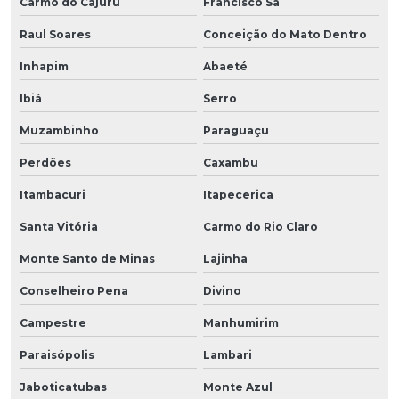
Carmo do Cajuru
Francisco Sá
Raul Soares
Conceição do Mato Dentro
Inhapim
Abaeté
Ibiá
Serro
Muzambinho
Paraguaçu
Perdões
Caxambu
Itambacuri
Itapecerica
Santa Vitória
Carmo do Rio Claro
Monte Santo de Minas
Lajinha
Conselheiro Pena
Divino
Campestre
Manhumirim
Paraisópolis
Lambari
Jaboticatubas
Monte Azul