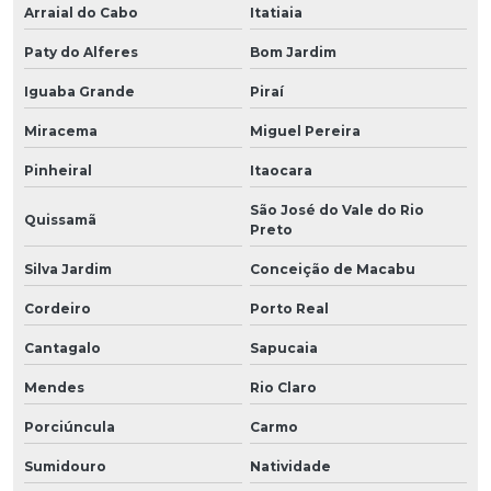
Arraial do Cabo
Itatiaia
Paty do Alferes
Bom Jardim
Iguaba Grande
Piraí
Miracema
Miguel Pereira
Pinheiral
Itaocara
São José do Vale do Rio
Quissamã
Preto
Silva Jardim
Conceição de Macabu
Cordeiro
Porto Real
Cantagalo
Sapucaia
Mendes
Rio Claro
Porciúncula
Carmo
Sumidouro
Natividade