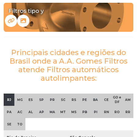
Filtros tipo y
Principais cidades e regiões do
Brasil onde a A.A. Gomes Filtros
atende Filtros automáticos
autolimpantes:
GO e
RJ
MG
ES
SP
PR
SC
RS
PE
BA
CE
AM
DF
PA
AC
AL
AP
MA
MT
MS
PB
PI
RN
RO
RR
SE
TO