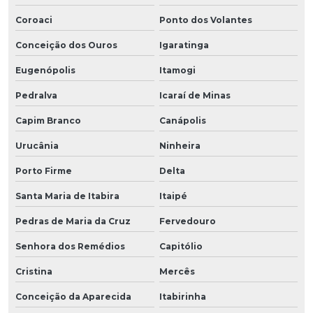
Coroaci
Ponto dos Volantes
Conceição dos Ouros
Igaratinga
Eugenópolis
Itamogi
Pedralva
Icaraí de Minas
Capim Branco
Canápolis
Urucânia
Ninheira
Porto Firme
Delta
Santa Maria de Itabira
Itaipé
Pedras de Maria da Cruz
Fervedouro
Senhora dos Remédios
Capitólio
Cristina
Mercês
Conceição da Aparecida
Itabirinha