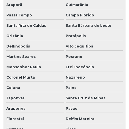
Araporã
Guimarânia
Passa Tempo
Campo Florido
Santa Rita de Caldas
Santa Bárbara do Leste
Orizânia
Pratápolis
Delfinópolis
Alto Jequitibá
Martins Soares
Pocrane
Monsenhor Paulo
Frei Inocêncio
Coronel Murta
Nazareno
Coluna
Pains
Japonvar
Santa Cruz de Minas
Araponga
Pavão
Florestal
Delfim Moreira