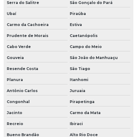
Serra do Salitre
São Gonçalo do Pará
Ubaí
Piraúba
Carmo da Cachoeira
Estiva
Prudente de Morais
Caetanópolis
Cabo Verde
Campo do Meio
Gouveia
São João do Manhuaçu
Resende Costa
São Tiago
Planura
Itanhomi
Antônio Carlos
Juruaia
Congonhal
Pirapetinga
Jacinto
Carmo da Mata
Recreio
Ibiraci
Bueno Brandão
Alto Rio Doce