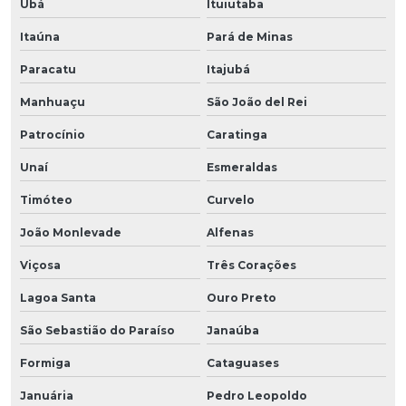
Ubá
Ituiutaba
Itaúna
Pará de Minas
Paracatu
Itajubá
Manhuaçu
São João del Rei
Patrocínio
Caratinga
Unaí
Esmeraldas
Timóteo
Curvelo
João Monlevade
Alfenas
Viçosa
Três Corações
Lagoa Santa
Ouro Preto
São Sebastião do Paraíso
Janaúba
Formiga
Cataguases
Januária
Pedro Leopoldo