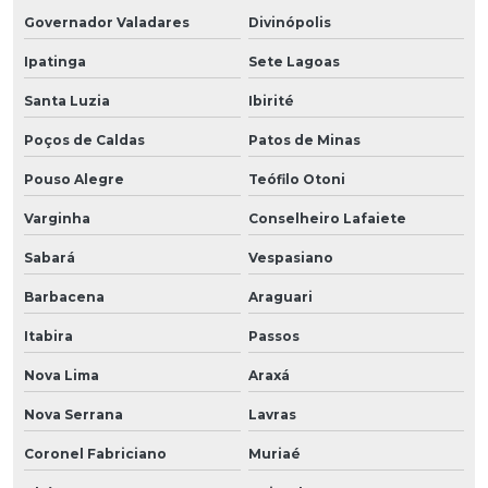
Governador Valadares
Divinópolis
Ipatinga
Sete Lagoas
Santa Luzia
Ibirité
Poços de Caldas
Patos de Minas
Pouso Alegre
Teófilo Otoni
Varginha
Conselheiro Lafaiete
Sabará
Vespasiano
Barbacena
Araguari
Itabira
Passos
Nova Lima
Araxá
Nova Serrana
Lavras
Coronel Fabriciano
Muriaé