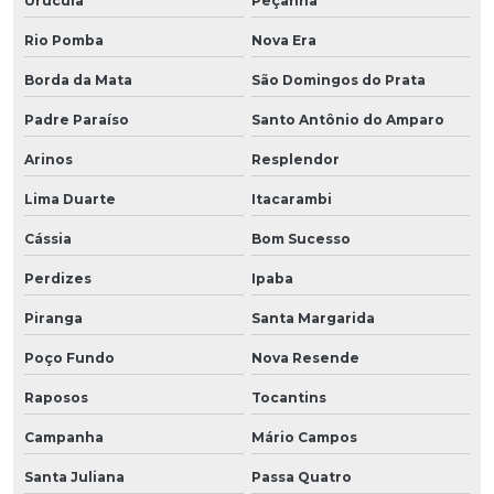
Urucuia
Peçanha
Rio Pomba
Nova Era
Borda da Mata
São Domingos do Prata
Padre Paraíso
Santo Antônio do Amparo
Arinos
Resplendor
Lima Duarte
Itacarambi
Cássia
Bom Sucesso
Perdizes
Ipaba
Piranga
Santa Margarida
Poço Fundo
Nova Resende
Raposos
Tocantins
Campanha
Mário Campos
Santa Juliana
Passa Quatro