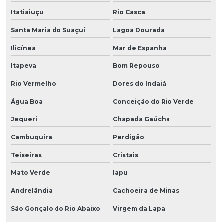
Itatiaiuçu
Rio Casca
Santa Maria do Suaçuí
Lagoa Dourada
Ilicínea
Mar de Espanha
Itapeva
Bom Repouso
Rio Vermelho
Dores do Indaiá
Água Boa
Conceição do Rio Verde
Jequeri
Chapada Gaúcha
Cambuquira
Perdigão
Teixeiras
Cristais
Mato Verde
Iapu
Andrelândia
Cachoeira de Minas
São Gonçalo do Rio Abaixo
Virgem da Lapa