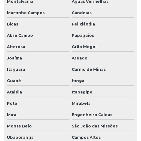
Montalvânia
Águas Vermelhas
Martinho Campos
Candeias
Bicas
Felixlândia
Abre Campo
Papagaios
Alterosa
Grão Mogol
Joaíma
Areado
Itaguara
Carmo de Minas
Guapé
Itinga
Ataléia
Itapagipe
Poté
Mirabela
Miraí
Engenheiro Caldas
Monte Belo
São João das Missões
Ubaporanga
Campos Altos