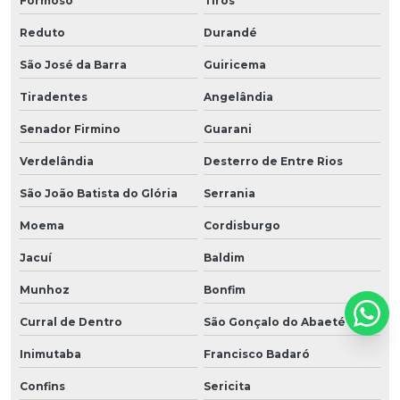
Formoso
Tiros
Reduto
Durandé
São José da Barra
Guiricema
Tiradentes
Angelândia
Senador Firmino
Guarani
Verdelândia
Desterro de Entre Rios
São João Batista do Glória
Serrania
Moema
Cordisburgo
Jacuí
Baldim
Munhoz
Bonfim
Curral de Dentro
São Gonçalo do Abaeté
Inimutaba
Francisco Badaró
Confins
Sericita