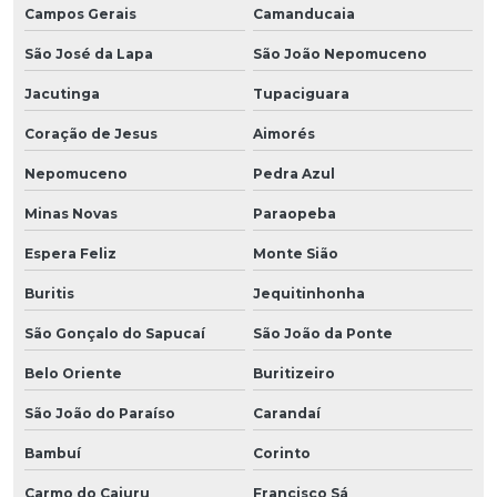
Campos Gerais
Camanducaia
São José da Lapa
São João Nepomuceno
Jacutinga
Tupaciguara
Coração de Jesus
Aimorés
Nepomuceno
Pedra Azul
Minas Novas
Paraopeba
Espera Feliz
Monte Sião
Buritis
Jequitinhonha
São Gonçalo do Sapucaí
São João da Ponte
Belo Oriente
Buritizeiro
São João do Paraíso
Carandaí
Bambuí
Corinto
Carmo do Cajuru
Francisco Sá