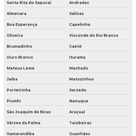
Santa Rita do Sapucaí
Andradas
Almenara
Salinas
Boa Esperança
Capelinha
Oliveira
Visconde do Rio Branco
Brumadinho
Caeté
Ouro Branco
Iturama
Mateus Leme
Machado
Jaíba
Matozinhos
Porteirinha
Sarzedo
Piumhi
Nanuque
São Joaquim de Bicas
Araçuaí
Várzea da Palma
Taiobeiras
Itamarandiba
Guanhães