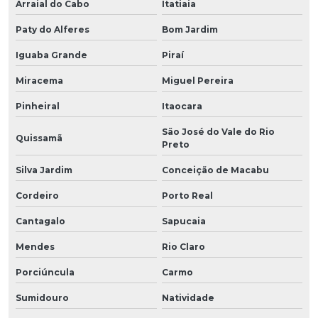
Arraial do Cabo
Itatiaia
Paty do Alferes
Bom Jardim
Iguaba Grande
Piraí
Miracema
Miguel Pereira
Pinheiral
Itaocara
São José do Vale do Rio
Quissamã
Preto
Silva Jardim
Conceição de Macabu
Cordeiro
Porto Real
Cantagalo
Sapucaia
Mendes
Rio Claro
Porciúncula
Carmo
Sumidouro
Natividade