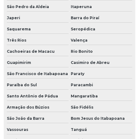
São Pedro da Aldeia
Itaperuna
Japeri
Barra do Piraí
Saquarema
Seropédica
Três Rios
Valença
Cachoeiras de Macacu
Rio Bonito
Guapimirim
Casimiro de Abreu
São Francisco de Itabapoana
Paraty
Paraíba do Sul
Paracambi
Santo Antônio de Pádua
Mangaratiba
Armação dos Búzios
São Fidélis
São João da Barra
Bom Jesus do Itabapoana
Vassouras
Tanguá