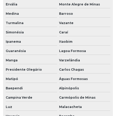
Ervália
Monte Alegre de Minas
Medina
Barroso
Turmalina
Vazante
Simonésia
Caraí
Ipanema
Itaobim
Guaranésia
Lagoa Formosa
Manga
Varzelândia
Presidente Olegário
Carlos Chagas
Matipó
Águas Formosas
Baependi
Alpinópolis
Campina Verde
Carmópolis de Minas
Luz
Malacacheta