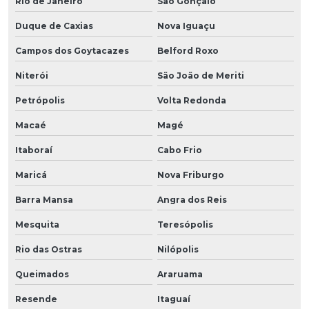
Rio de Janeiro
São Gonçalo
Duque de Caxias
Nova Iguaçu
Campos dos Goytacazes
Belford Roxo
Niterói
São João de Meriti
Petrópolis
Volta Redonda
Macaé
Magé
Itaboraí
Cabo Frio
Maricá
Nova Friburgo
Barra Mansa
Angra dos Reis
Mesquita
Teresópolis
Rio das Ostras
Nilópolis
Queimados
Araruama
Resende
Itaguaí