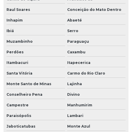
Raul Soares
Conceição do Mato Dentro
Inhapim
Abaeté
Ibiá
Serro
Muzambinho
Paraguaçu
Perdões
Caxambu
Itambacuri
Itapecerica
Santa Vitória
Carmo do Rio Claro
Monte Santo de Minas
Lajinha
Conselheiro Pena
Divino
Campestre
Manhumirim
Paraisópolis
Lambari
Jaboticatubas
Monte Azul