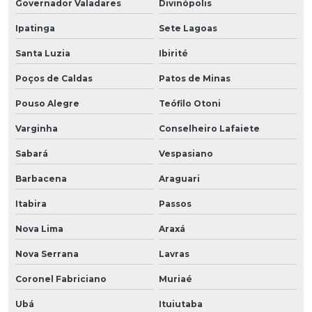
Governador Valadares
Divinópolis
Ipatinga
Sete Lagoas
Santa Luzia
Ibirité
Poços de Caldas
Patos de Minas
Pouso Alegre
Teófilo Otoni
Varginha
Conselheiro Lafaiete
Sabará
Vespasiano
Barbacena
Araguari
Itabira
Passos
Nova Lima
Araxá
Nova Serrana
Lavras
Coronel Fabriciano
Muriaé
Ubá
Ituiutaba