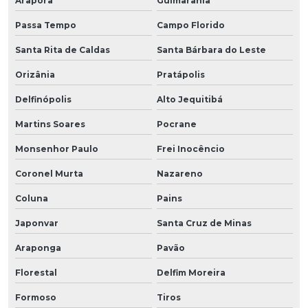
Araporã
Guimarânia
Passa Tempo
Campo Florido
Santa Rita de Caldas
Santa Bárbara do Leste
Orizânia
Pratápolis
Delfinópolis
Alto Jequitibá
Martins Soares
Pocrane
Monsenhor Paulo
Frei Inocêncio
Coronel Murta
Nazareno
Coluna
Pains
Japonvar
Santa Cruz de Minas
Araponga
Pavão
Florestal
Delfim Moreira
Formoso
Tiros