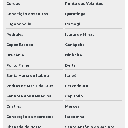
Coroaci
Ponto dos Volantes
Conceição dos Ouros
Igaratinga
Eugenópolis
Itamogi
Pedralva
Icaraí de Minas
Capim Branco
Canápolis
Urucânia
Ninheira
Porto Firme
Delta
Santa Maria de Itabira
Itaipé
Pedras de Maria da Cruz
Fervedouro
Senhora dos Remédios
Capitólio
Cristina
Mercês
Conceição da Aparecida
Itabirinha
Chapada do Norte
Santo Antônio do Jacinto