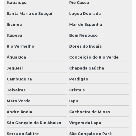
Itatiaiuçu
Rio Casca
Santa Maria do Suaçuí
Lagoa Dourada
Ilicínea
Mar de Espanha
Itapeva
Bom Repouso
Rio Vermelho
Dores do Indaiá
Água Boa
Conceição do Rio Verde
Jequeri
Chapada Gaúcha
Cambuquira
Perdigão
Teixeiras
Cristais
Mato Verde
Iapu
Andrelândia
Cachoeira de Minas
São Gonçalo do Rio Abaixo
Virgem da Lapa
Serra do Salitre
São Gonçalo do Pará