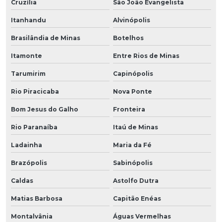
Cruzília
São João Evangelista
Itanhandu
Alvinópolis
Brasilândia de Minas
Botelhos
Itamonte
Entre Rios de Minas
Tarumirim
Capinópolis
Rio Piracicaba
Nova Ponte
Bom Jesus do Galho
Fronteira
Rio Paranaíba
Itaú de Minas
Ladainha
Maria da Fé
Brazópolis
Sabinópolis
Caldas
Astolfo Dutra
Matias Barbosa
Capitão Enéas
Montalvânia
Águas Vermelhas