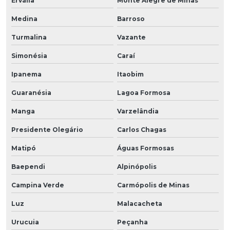
Ervália
Monte Alegre de Minas
Medina
Barroso
Turmalina
Vazante
Simonésia
Caraí
Ipanema
Itaobim
Guaranésia
Lagoa Formosa
Manga
Varzelândia
Presidente Olegário
Carlos Chagas
Matipó
Águas Formosas
Baependi
Alpinópolis
Campina Verde
Carmópolis de Minas
Luz
Malacacheta
Urucuia
Peçanha