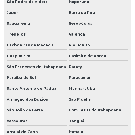
São Pedro da Aldeia
Itaperuna
Japeri
Barra do Piraí
Saquarema
Seropédica
Três Rios
Valença
Cachoeiras de Macacu
Rio Bonito
Guapimirim
Casimiro de Abreu
São Francisco de Itabapoana
Paraty
Paraíba do Sul
Paracambi
Santo Antônio de Pádua
Mangaratiba
Armação dos Búzios
São Fidélis
São João da Barra
Bom Jesus do Itabapoana
Vassouras
Tanguá
Arraial do Cabo
Itatiaia