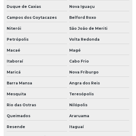
Duque de Caxias
Nova Iguaçu
Campos dos Goytacazes
Belford Roxo
Niterói
São João de Meriti
Petrópolis
Volta Redonda
Macaé
Magé
Itaboraí
Cabo Frio
Maricá
Nova Friburgo
Barra Mansa
Angra dos Reis
Mesquita
Teresópolis
Rio das Ostras
Nilópolis
Queimados
Araruama
Resende
Itaguaí