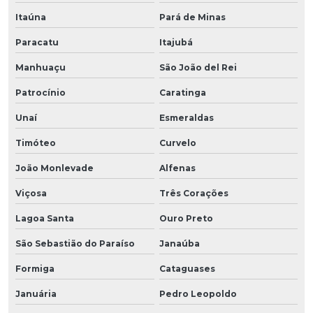
Itaúna
Pará de Minas
Paracatu
Itajubá
Manhuaçu
São João del Rei
Patrocínio
Caratinga
Unaí
Esmeraldas
Timóteo
Curvelo
João Monlevade
Alfenas
Viçosa
Três Corações
Lagoa Santa
Ouro Preto
São Sebastião do Paraíso
Janaúba
Formiga
Cataguases
Januária
Pedro Leopoldo