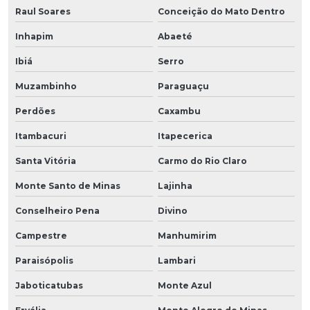
Raul Soares
Conceição do Mato Dentro
Inhapim
Abaeté
Ibiá
Serro
Muzambinho
Paraguaçu
Perdões
Caxambu
Itambacuri
Itapecerica
Santa Vitória
Carmo do Rio Claro
Monte Santo de Minas
Lajinha
Conselheiro Pena
Divino
Campestre
Manhumirim
Paraisópolis
Lambari
Jaboticatubas
Monte Azul