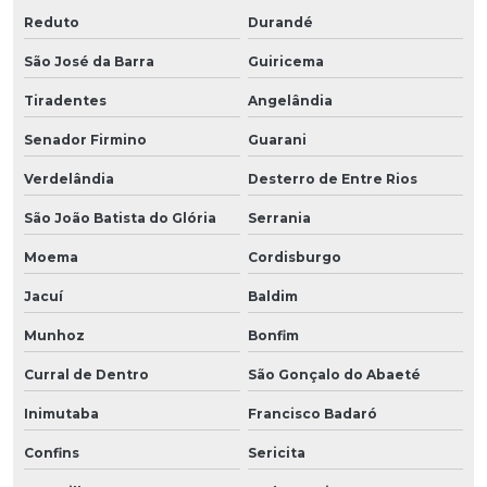
Reduto
Durandé
São José da Barra
Guiricema
Tiradentes
Angelândia
Senador Firmino
Guarani
Verdelândia
Desterro de Entre Rios
São João Batista do Glória
Serrania
Moema
Cordisburgo
Jacuí
Baldim
Munhoz
Bonfim
Curral de Dentro
São Gonçalo do Abaeté
Inimutaba
Francisco Badaró
Confins
Sericita