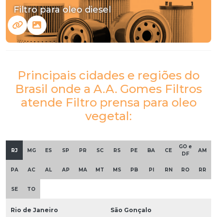
Filtro para oleo diesel
Principais cidades e regiões do
Brasil onde a A.A. Gomes Filtros
atende Filtro prensa para oleo
vegetal:
GO e
RJ
MG
ES
SP
PR
SC
RS
PE
BA
CE
AM
DF
PA
AC
AL
AP
MA
MT
MS
PB
PI
RN
RO
RR
SE
TO
Rio de Janeiro
São Gonçalo