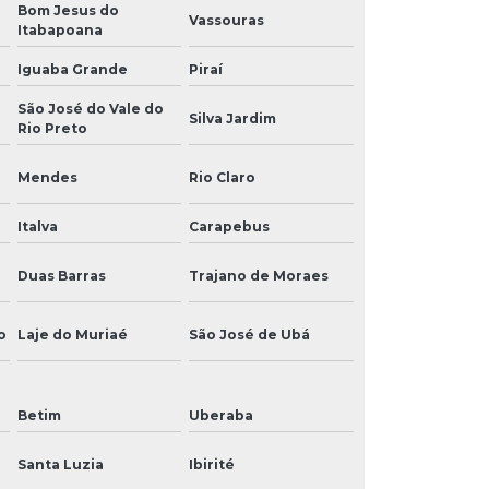
Bom Jesus do
Vassouras
Itabapoana
Iguaba Grande
Piraí
São José do Vale do
Silva Jardim
Rio Preto
Mendes
Rio Claro
Italva
Carapebus
Duas Barras
Trajano de Moraes
o
Laje do Muriaé
São José de Ubá
Betim
Uberaba
Santa Luzia
Ibirité