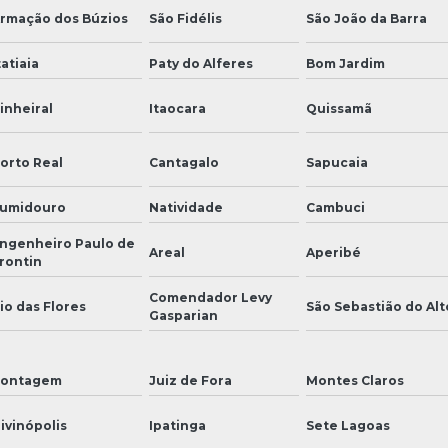
rmação dos Búzios
São Fidélis
São João da Barra
tatiaia
Paty do Alferes
Bom Jardim
inheiral
Itaocara
Quissamã
orto Real
Cantagalo
Sapucaia
umidouro
Natividade
Cambuci
ngenheiro Paulo de
Areal
Aperibé
rontin
Comendador Levy
io das Flores
São Sebastião do Alt
Gasparian
ontagem
Juiz de Fora
Montes Claros
ivinópolis
Ipatinga
Sete Lagoas