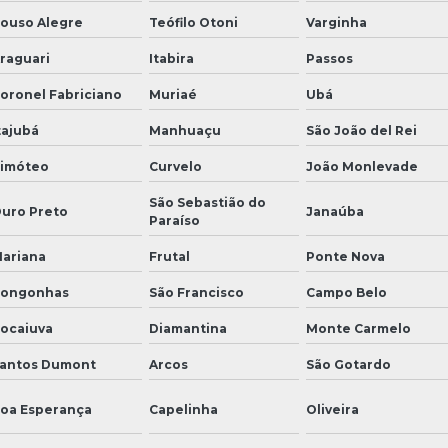
ouso Alegre
Teófilo Otoni
Varginha
raguari
Itabira
Passos
oronel Fabriciano
Muriaé
Ubá
tajubá
Manhuaçu
São João del Rei
imóteo
Curvelo
João Monlevade
São Sebastião do
uro Preto
Janaúba
Paraíso
ariana
Frutal
Ponte Nova
ongonhas
São Francisco
Campo Belo
ocaiuva
Diamantina
Monte Carmelo
antos Dumont
Arcos
São Gotardo
oa Esperança
Capelinha
Oliveira