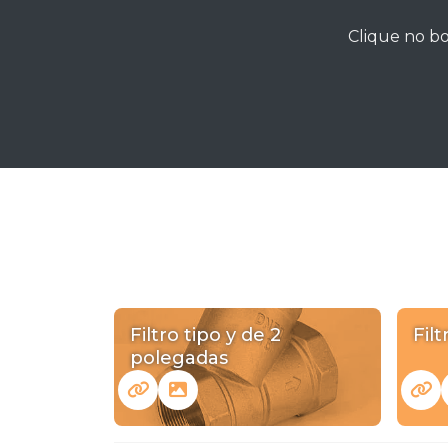
Clique no bo
Filtro tipo y de 2
Filt
polegadas