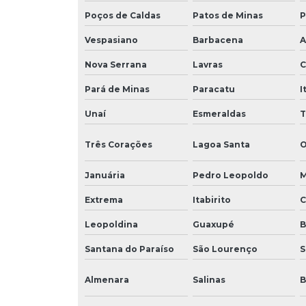
Poços de Caldas
Patos de Minas
P
Vespasiano
Barbacena
A
Nova Serrana
Lavras
C
Pará de Minas
Paracatu
I
Unaí
Esmeraldas
T
Três Corações
Lagoa Santa
O
Januária
Pedro Leopoldo
M
Extrema
Itabirito
C
Leopoldina
Guaxupé
B
Santana do Paraíso
São Lourenço
S
Almenara
Salinas
B