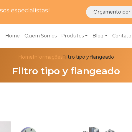
os especialistas!
Orçamento por 
Home
Quem Somos
Produtos
Blog
Contato
Home
Informações
Filtro tipo y flangeado
Filtro tipo y flangeado