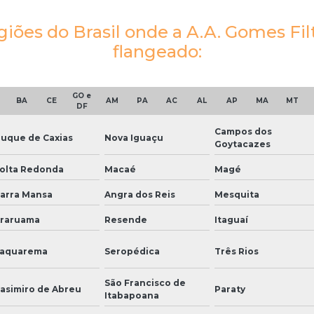
giões do Brasil onde a A.A. Gomes Filt
flangeado:
GO e
BA
CE
AM
PA
AC
AL
AP
MA
MT
DF
Campos dos
uque de Caxias
Nova Iguaçu
Goytacazes
olta Redonda
Macaé
Magé
arra Mansa
Angra dos Reis
Mesquita
raruama
Resende
Itaguaí
aquarema
Seropédica
Três Rios
São Francisco de
asimiro de Abreu
Paraty
Itabapoana