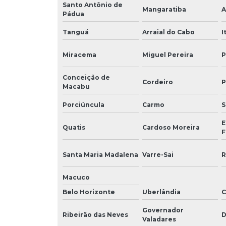
Santo Antônio de
Mangaratiba
A
Pádua
Tanguá
Arraial do Cabo
I
Miracema
Miguel Pereira
P
Conceição de
Cordeiro
P
Macabu
Porciúncula
Carmo
S
E
Quatis
Cardoso Moreira
F
Santa Maria Madalena
Varre-Sai
R
Macuco
Belo Horizonte
Uberlândia
C
Governador
Ribeirão das Neves
D
Valadares