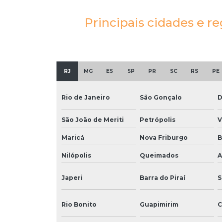
Principais cidades e re
RJ
MG
ES
SP
PR
SC
RS
PE
Rio de Janeiro
São Gonçalo
D
São João de Meriti
Petrópolis
V
Maricá
Nova Friburgo
B
Nilópolis
Queimados
A
Japeri
Barra do Piraí
S
Rio Bonito
Guapimirim
C