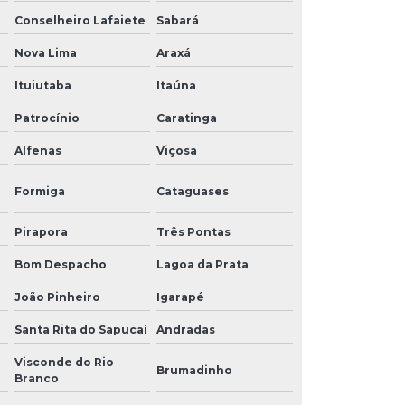
Conselheiro Lafaiete
Sabará
Nova Lima
Araxá
Ituiutaba
Itaúna
Patrocínio
Caratinga
Alfenas
Viçosa
Formiga
Cataguases
Pirapora
Três Pontas
Bom Despacho
Lagoa da Prata
João Pinheiro
Igarapé
Santa Rita do Sapucaí
Andradas
Visconde do Rio
Brumadinho
Branco