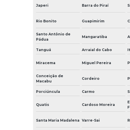
Japeri
Barra do Piraí
S
Rio Bonito
Guapimirim
C
Santo Antônio de
Mangaratiba
A
Pádua
Tanguá
Arraial do Cabo
I
Miracema
Miguel Pereira
P
Conceição de
Cordeiro
P
Macabu
Porciúncula
Carmo
S
E
Quatis
Cardoso Moreira
F
Santa Maria Madalena
Varre-Sai
R