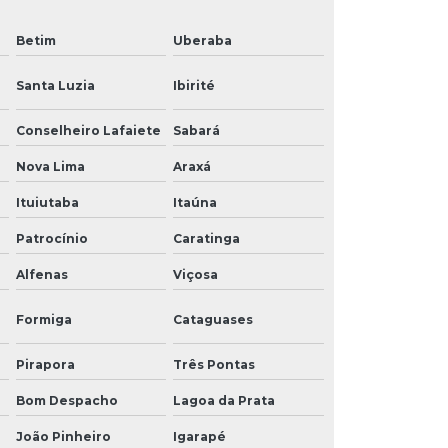
Betim
Uberaba
Santa Luzia
Ibirité
Conselheiro Lafaiete
Sabará
Nova Lima
Araxá
Ituiutaba
Itaúna
Patrocínio
Caratinga
Alfenas
Viçosa
Formiga
Cataguases
Pirapora
Três Pontas
Bom Despacho
Lagoa da Prata
João Pinheiro
Igarapé