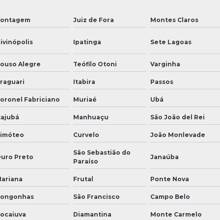
ontagem
Juiz de Fora
Montes Claros
ivinópolis
Ipatinga
Sete Lagoas
ouso Alegre
Teófilo Otoni
Varginha
raguari
Itabira
Passos
oronel Fabriciano
Muriaé
Ubá
tajubá
Manhuaçu
São João del Rei
imóteo
Curvelo
João Monlevade
São Sebastião do
uro Preto
Janaúba
Paraíso
ariana
Frutal
Ponte Nova
ongonhas
São Francisco
Campo Belo
ocaiuva
Diamantina
Monte Carmelo