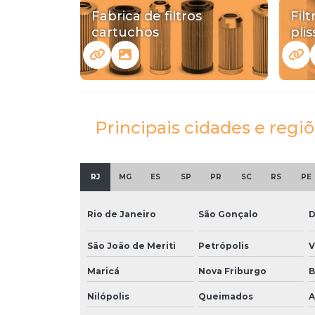
Fabrica de filtros
Fil
cartuchos
pli
Principais cidades e regiõ
RJ
MG
ES
SP
PR
SC
RS
PE
Rio de Janeiro
São Gonçalo
D
São João de Meriti
Petrópolis
V
Maricá
Nova Friburgo
B
Nilópolis
Queimados
A