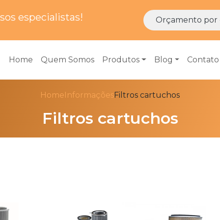
os especialistas!
Orçamento por 
Home
Quem Somos
Produtos
Blog
Contato
Home
Informações
Filtros cartuchos
Filtros cartuchos