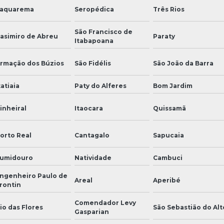
aquarema
Seropédica
Três Rios
São Francisco de
asimiro de Abreu
Paraty
Itabapoana
rmação dos Búzios
São Fidélis
São João da Barra
tatiaia
Paty do Alferes
Bom Jardim
inheiral
Itaocara
Quissamã
orto Real
Cantagalo
Sapucaia
umidouro
Natividade
Cambuci
ngenheiro Paulo de
Areal
Aperibé
rontin
Comendador Levy
io das Flores
São Sebastião do Alt
Gasparian