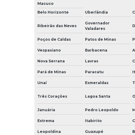
Macuco
Belo Horizonte
Uberlândia
C
Governador
Ribeirão das Neves
D
Valadares
Poços de Caldas
Patos de Minas
P
Vespasiano
Barbacena
A
Nova Serrana
Lavras
C
Pará de Minas
Paracatu
I
Unaí
Esmeraldas
T
Três Corações
Lagoa Santa
O
Januária
Pedro Leopoldo
M
Extrema
Itabirito
C
Leopoldina
Guaxupé
B