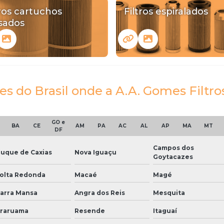
tros cartuchos
Filtros espiralados
ssados
es do Brasil onde a A.A. Gomes Filtro
GO e
BA
CE
AM
PA
AC
AL
AP
MA
MT
DF
Campos dos
uque de Caxias
Nova Iguaçu
Goytacazes
olta Redonda
Macaé
Magé
arra Mansa
Angra dos Reis
Mesquita
raruama
Resende
Itaguaí