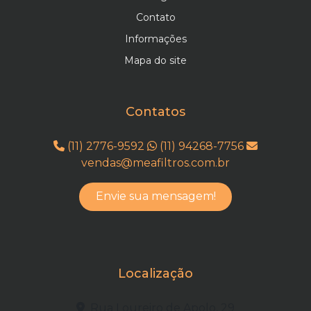
Contato
Informações
Mapa do site
Contatos
(11) 2776-9592
(11) 94268-7756
vendas@meafiltros.com.br
Envie sua mensagem!
Localização
Rua Loureiro de Apolo, 29