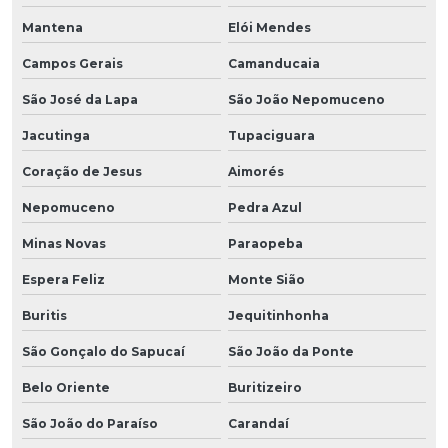
Mantena
Elói Mendes
Campos Gerais
Camanducaia
São José da Lapa
São João Nepomuceno
Jacutinga
Tupaciguara
Coração de Jesus
Aimorés
Nepomuceno
Pedra Azul
Minas Novas
Paraopeba
Espera Feliz
Monte Sião
Buritis
Jequitinhonha
São Gonçalo do Sapucaí
São João da Ponte
Belo Oriente
Buritizeiro
São João do Paraíso
Carandaí