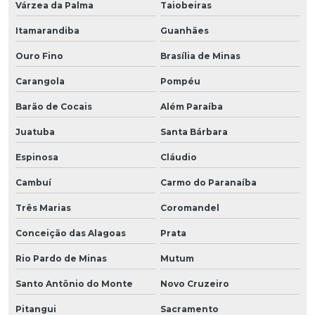
Várzea da Palma
Taiobeiras
Itamarandiba
Guanhães
Ouro Fino
Brasília de Minas
Carangola
Pompéu
Barão de Cocais
Além Paraíba
Juatuba
Santa Bárbara
Espinosa
Cláudio
Cambuí
Carmo do Paranaíba
Três Marias
Coromandel
Conceição das Alagoas
Prata
Rio Pardo de Minas
Mutum
Santo Antônio do Monte
Novo Cruzeiro
Pitangui
Sacramento