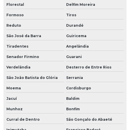
Florestal
Delfim Moreira
Formoso
Tiros
Reduto
Durandé
São José da Barra
Guiricema
Tiradentes
Angelândia
Senador Firmino
Guarani
Verdelândia
Desterro de Entre Rios
São João Batista do Glória
Serrania
Moema
Cordisburgo
Jacuí
Baldim
Munhoz
Bonfim
Curral de Dentro
São Gonçalo do Abaeté
Inimutaba
Francisco Badaró