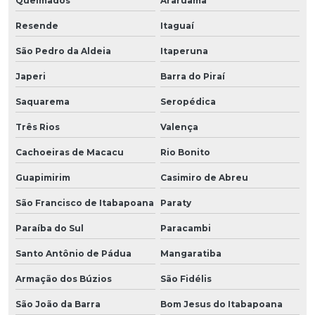
Queimados
Araruama
Resende
Itaguaí
São Pedro da Aldeia
Itaperuna
Japeri
Barra do Piraí
Saquarema
Seropédica
Três Rios
Valença
Cachoeiras de Macacu
Rio Bonito
Guapimirim
Casimiro de Abreu
São Francisco de Itabapoana
Paraty
Paraíba do Sul
Paracambi
Santo Antônio de Pádua
Mangaratiba
Armação dos Búzios
São Fidélis
São João da Barra
Bom Jesus do Itabapoana