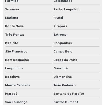
Formiga
Cataguases
Januária
Pedro Leopoldo
Mariana
Frutal
Ponte Nova
Pirapora
Três Pontas
Extrema
Itabirito
Congonhas
São Francisco
Campo Belo
Bom Despacho
Lagoa da Prata
Leopoldina
Guaxupé
Bocaiuva
Diamantina
Monte Carmelo
João Pinheiro
Igarapé
Santana do Paraíso
São Lourenço
Santos Dumont