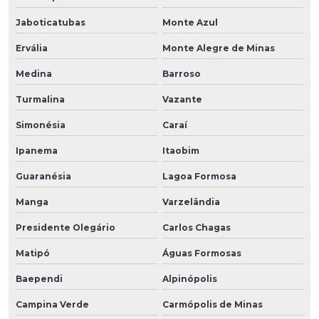
Jaboticatubas
Monte Azul
Ervália
Monte Alegre de Minas
Medina
Barroso
Turmalina
Vazante
Simonésia
Caraí
Ipanema
Itaobim
Guaranésia
Lagoa Formosa
Manga
Varzelândia
Presidente Olegário
Carlos Chagas
Matipó
Águas Formosas
Baependi
Alpinópolis
Campina Verde
Carmópolis de Minas