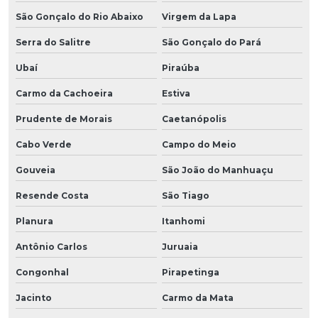
São Gonçalo do Rio Abaixo
Virgem da Lapa
Serra do Salitre
São Gonçalo do Pará
Ubaí
Piraúba
Carmo da Cachoeira
Estiva
Prudente de Morais
Caetanópolis
Cabo Verde
Campo do Meio
Gouveia
São João do Manhuaçu
Resende Costa
São Tiago
Planura
Itanhomi
Antônio Carlos
Juruaia
Congonhal
Pirapetinga
Jacinto
Carmo da Mata