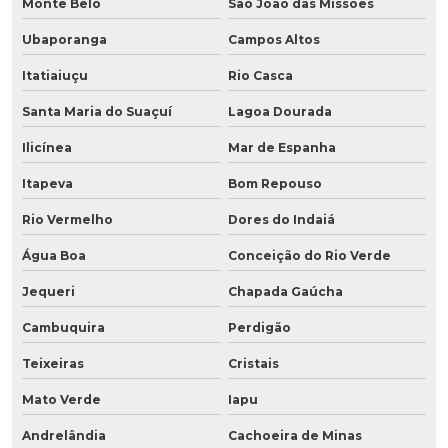
Monte Belo
São João das Missões
Ubaporanga
Campos Altos
Itatiaiuçu
Rio Casca
Santa Maria do Suaçuí
Lagoa Dourada
Ilicínea
Mar de Espanha
Itapeva
Bom Repouso
Rio Vermelho
Dores do Indaiá
Água Boa
Conceição do Rio Verde
Jequeri
Chapada Gaúcha
Cambuquira
Perdigão
Teixeiras
Cristais
Mato Verde
Iapu
Andrelândia
Cachoeira de Minas