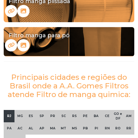
Filtro manga plissada
Filtro manga para pó
Principais cidades e regiões do
Brasil onde a A.A. Gomes Filtros
atende Filtro de manga quimica:
GO e
RJ
MG
ES
SP
PR
SC
RS
PE
BA
CE
AM
DF
PA
AC
AL
AP
MA
MT
MS
PB
PI
RN
RO
RR