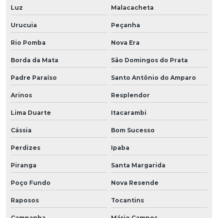
Luz
Malacacheta
Urucuia
Peçanha
Rio Pomba
Nova Era
Borda da Mata
São Domingos do Prata
Padre Paraíso
Santo Antônio do Amparo
Arinos
Resplendor
Lima Duarte
Itacarambi
Cássia
Bom Sucesso
Perdizes
Ipaba
Piranga
Santa Margarida
Poço Fundo
Nova Resende
Raposos
Tocantins
Campanha
Mário Campos