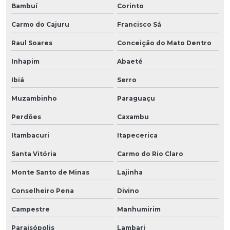
Bambuí
Corinto
Carmo do Cajuru
Francisco Sá
Raul Soares
Conceição do Mato Dentro
Inhapim
Abaeté
Ibiá
Serro
Muzambinho
Paraguaçu
Perdões
Caxambu
Itambacuri
Itapecerica
Santa Vitória
Carmo do Rio Claro
Monte Santo de Minas
Lajinha
Conselheiro Pena
Divino
Campestre
Manhumirim
Paraisópolis
Lambari