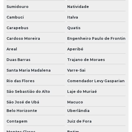
Sumidouro
Natividade
Cambuci
Italva
Carapebus
Quatis
Cardoso Moreira
Engenheiro Paulo de Frontin
Areal
Aperibé
Duas Barras
Trajano de Moraes
Santa Maria Madalena
Varre-Sai
Rio das Flores
Comendador Levy Gasparian
São Sebastião do Alto
Laje do Muriaé
São José de Ubá
Macuco
Belo Horizonte
Uberlândia
Contagem
Juiz de Fora
Montes Claros
Betim