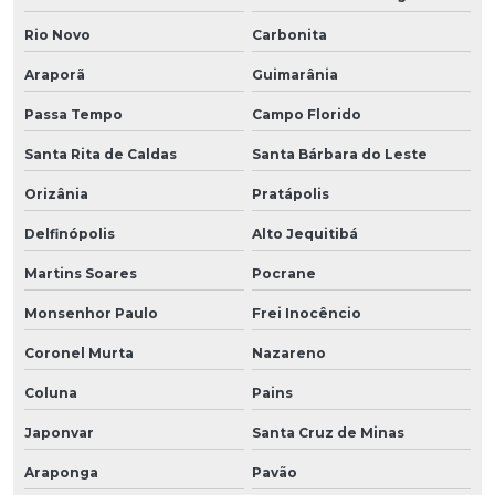
Rio Novo
Carbonita
Araporã
Guimarânia
Passa Tempo
Campo Florido
Santa Rita de Caldas
Santa Bárbara do Leste
Orizânia
Pratápolis
Delfinópolis
Alto Jequitibá
Martins Soares
Pocrane
Monsenhor Paulo
Frei Inocêncio
Coronel Murta
Nazareno
Coluna
Pains
Japonvar
Santa Cruz de Minas
Araponga
Pavão