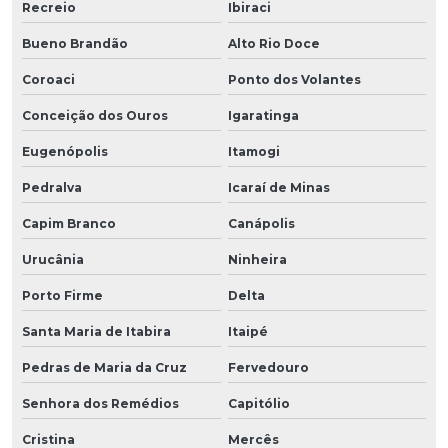
Recreio
Ibiraci
Bueno Brandão
Alto Rio Doce
Coroaci
Ponto dos Volantes
Conceição dos Ouros
Igaratinga
Eugenópolis
Itamogi
Pedralva
Icaraí de Minas
Capim Branco
Canápolis
Urucânia
Ninheira
Porto Firme
Delta
Santa Maria de Itabira
Itaipé
Pedras de Maria da Cruz
Fervedouro
Senhora dos Remédios
Capitólio
Cristina
Mercês