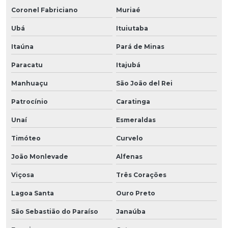
Coronel Fabriciano
Muriaé
Ubá
Ituiutaba
Itaúna
Pará de Minas
Paracatu
Itajubá
Manhuaçu
São João del Rei
Patrocínio
Caratinga
Unaí
Esmeraldas
Timóteo
Curvelo
João Monlevade
Alfenas
Viçosa
Três Corações
Lagoa Santa
Ouro Preto
São Sebastião do Paraíso
Janaúba