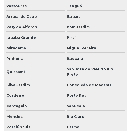
Vassouras
Tanguá
Arraial do Cabo
Itatiaia
Paty do Alferes
Bom Jardim
Iguaba Grande
Piraí
Miracema
Miguel Pereira
Pinheiral
Itaocara
São José do Vale do Rio
Quissamã
Preto
Silva Jardim
Conceição de Macabu
Cordeiro
Porto Real
Cantagalo
Sapucaia
Mendes
Rio Claro
Porciúncula
Carmo